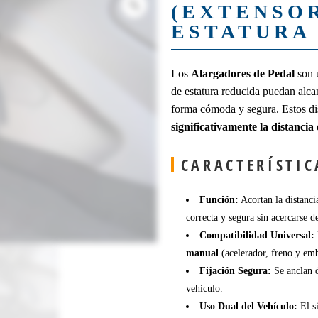
(EXTENSO
ESTATURA
Los
Alargadores de Pedal
son u
de estatura reducida puedan alca
forma cómoda y segura. Estos disp
significativamente la distancia
CARACTERÍSTIC
Función:
Acortan la distanci
correcta y segura sin acercarse d
Compatibilidad Universal:
manual
(acelerador, freno y e
Fijación Segura:
Se anclan d
vehículo.
Uso Dual del Vehículo:
El si