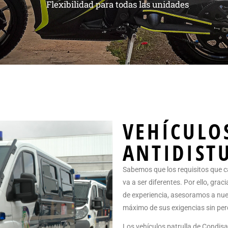
Flexibilidad para todas las unidades
VEHÍCULO
ANTIDIST
Sabemos que los requisitos que ca
va a ser diferentes. Por ello, gra
de experiencia, asesoramos a nues
máximo de sus exigencias sin perd
Los vehículos patrulla de Condi