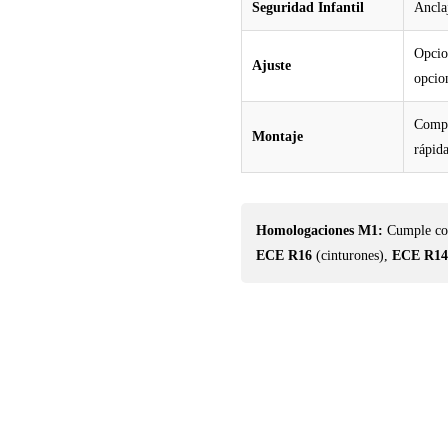
Seguridad Infantil
Ancla
Opcio
Ajuste
opcio
Compat
Montaje
rápid
Homologaciones M1:
Cumple con
ECE R16
(cinturones),
ECE R14