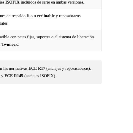
jes
ISOFIX
incluidos de serie en ambas versiones.
nes de respaldo fijo o
reclinable
y reposabrazos
nales.
ible con patas fijas, soportes o el sistema de liberación
a
Twinlock
.
 las normativas
ECE R17
(anclajes y reposacabezas),
y
ECE R145
(anclajes ISOFIX).