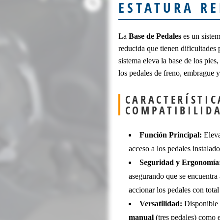
ESTATURA R
La
Base de Pedales
es un sistem
reducida que tienen dificultades 
sistema eleva la base de los pies
los pedales de freno, embrague y
CARACTERÍSTIC
COMPATIBILID
Función Principal:
Eleva
acceso a los pedales instalado
Seguridad y Ergonomía
asegurando que se encuentra 
accionar los pedales con total
Versatilidad:
Disponible p
manual
(tres pedales) como 