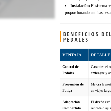
Instalación:
El sistema se
proporcionando una base esta
BENEFICIOS DE
PEDALES
VENTAJA
DETALLE
Control de
Garantiza el r
Pedales
embrague y ac
Prevención de
Mejora la posi
Fatiga
en viajes largo
Adaptación
El diseño está
Compartida
retirada o aju