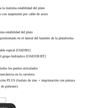
a la máxima estabilidad del plato
o con suspensión por cable de acero
ima estabilidad del plato
emontado en el lateral del bastidor de la plataforma
cable espiral [OAE001]
 el grupo hidráulico [OAE038.BT]
todos los puntos articulados
mecánicos en la carretera
cción PLUS (fosfato de zinc + imprimación con pintura
de poliester)