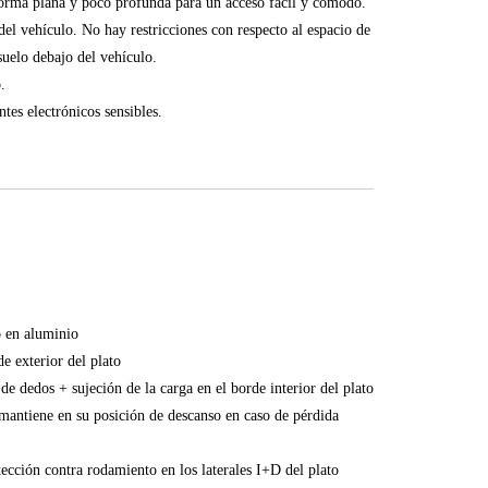
orma plana y poco profunda para un acceso fácil y cómodo.
el vehículo. No hay restricciones con respecto al espacio de
suelo debajo del vehículo.
.
tes electrónicos sensibles.
o en aluminio
e exterior del plato
de dedos + sujeción de la carga en el borde interior del plato
mantiene en su posición de descanso en caso de pérdida
tección contra rodamiento en los laterales I+D del plato