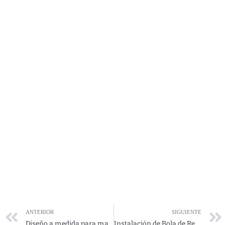
ANTERIOR
SIGUIENTE
Diseño a medida para maletero de policía local
Instalación de Bola de Remolque en Córdoba